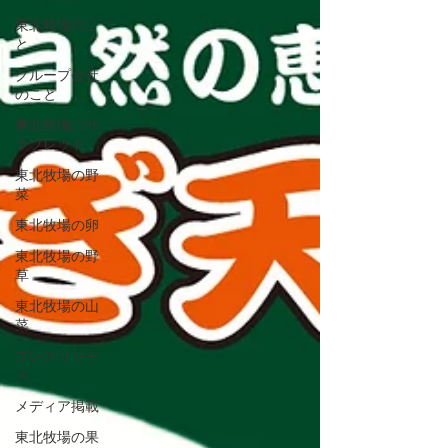
東北牧場のこ
と
グループ会社
のこと
東北牧場のサ
ラブレッド
東北牧場の野
菜
東北牧場の卵
東北牧場の野
草
東北牧場の山
菜
プレスリリー
ス
メディア掲載
東北牧場の果