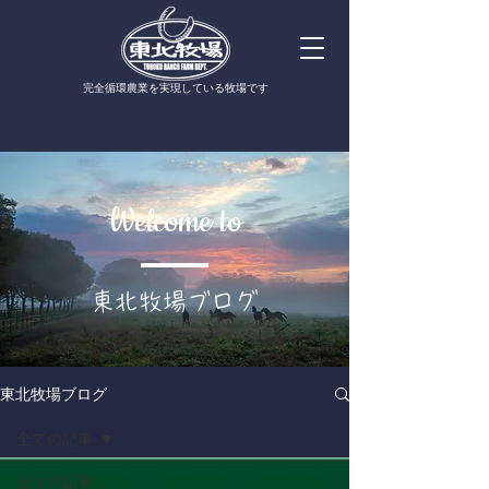
​完全循環農業を実現している牧場です
Welcome to
​東北牧場ブログ
東北牧場ブログ
全ての記事
全ての記事