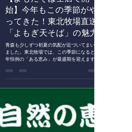
【よもだそば全店で開
始】今年もこの季節がや
ってきた！東北牧場直送
「よもぎ天そば」の魅力
青森も少しずつ初夏の気配が近づいてまいり
ました。東北牧場では、この季節になると毎
年恒例の「ある恵み」が最盛期を迎えます。
それが、敷地内に生き生きと自生する「よも
ぎ」などの野草です。 6月1日（月）より、
毎年多くのお客様に楽しみにしていただいて
いるグループ店舗「よもだそば」全店にて、
東北牧場直送の野草シリーズ『よもぎ天そ
ば』の提供がスタートいたしました！ ■ 大
自然が育てた「よもぎ」の上品な香り 東北
牧場のよもぎは、サラブレッドたちの堆肥を