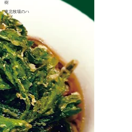
樹
東北牧場のハ
ーブ