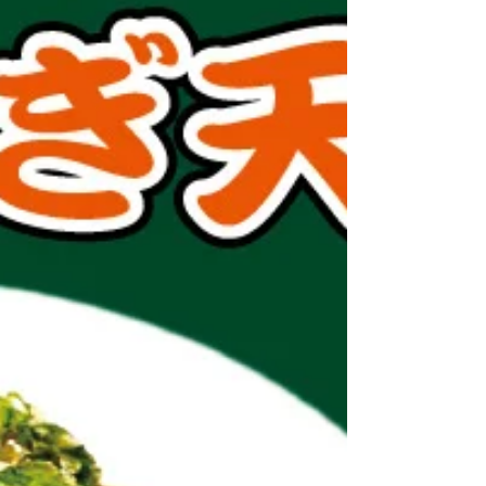
たっぷり含んだ豊かな土壌と、澄んだ水、そ
して青森の大自然の中で農薬や化学肥料を一
切使わずに自生した、エネルギーの塊のよう
な野草です。 よもだそばでは、この新鮮な
よもぎを贅沢な天ぷらにして提供していま
す。 サクサクの衣に箸を入れると、よもぎ
特有の上品でどこか懐かしい爽やかな香りが
ふわっと立ち上ります。 ■ 無化学調味料の
つゆとの最高のペアリング よもだそばこだ
わりの「無化学調味料のそばつゆ」が、よも
ぎの持つほろ苦さと奥深い旨みをさらに引き
立ててくれます。体にじんわりと染み渡るよ
うな、優しくも力強い一杯に仕上がって