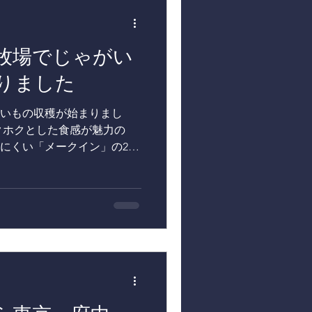
東北牧場のハーブ
牧場でじゃがい
りました
いもの収穫が始まりまし
クホクとした食感が魅力の
にくい「メークイン」の2品
ら収穫を行い、その後メー
 サラブレッドの堆肥で育ま
ゃがいもが次々と姿を現す
楽しみです。 収穫したじゃ
るホテルコンチネンタル府
さまざまな料理としてお客
昨年ご好評をいただいた「き
も登場するのでしょうか。
なるのか、今から楽しみで