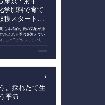
ら東京・府中
えるグループ会社】 ■ホテル
otel-continental.co.jp/
化学肥料で育て
静かな立地にあるホテルコン
収穫スタートで
」に因んだ歴史と伝統をも
トランでは、青森県東北町
薬の野菜や野草、卵などの
町も本格的な夏の気配が漂
気あふれる季節を迎えてい
いにこの日がやってまいりま
栽培小麦の収穫がスタートい
るのは、見渡す限りの見事な
畑で、力強くコンバインを走
、スタッフの吉田です！
頼もしく駆け抜けていきま
年の創業以来、サラブレッドの
る牧場です。そして1987
っぷり使った「無農薬・無
う。採れたて生
栽培を始め、自然のサイク
う季節
続けています。 今回収穫を
ッドたちの恵みを受け、大