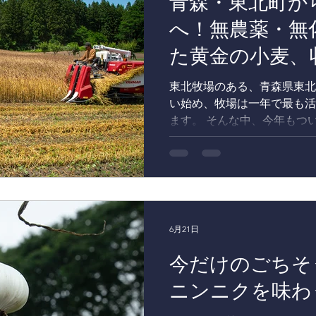
青森・東北町か
す。 【東北牧場の旬が味わ
コンチネンタル府中 https://www.h
へ！無農薬・無
京王線府中駅から徒歩1分の
た黄金の小麦、
チネンタル府中は「競馬の町
つホテルです。館内の各レス
す
にある東北牧場から届く無農
東北牧場のある、青森県東北
食
い始め、牧場は一年で最も活
ます。 そんな中、今年もつ
した。 東北牧場が誇る自社
たしました！ 目の前に広が
黄金色の絨毯。 この広大な
らせて収穫を進めているのは
（カメラを構える私の前を、
した。） 東北牧場は1917
6月21日
生産・飼育を行ってきた歴史あ
年からは、馬たちの堆肥をた
今だけのごちそ
化学肥料」での野菜や作物の
ニンニクを味わ
ルを大切にする循環型農業を
迎えたこの小麦も、サラブレ