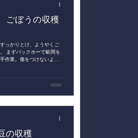
ターは、ホテルコンチネンタ
なメニューに姿を変えるの
、ごぼうの収穫
。 【東北牧場の旬が味わえ
コンチネンタル府中
 京王線府中駅から徒
テルコンチネンタル府中は
すっかりとけ、ようやくご
伝統をもつホテル です。館
。 まずバックホーで畝間を
森県東北町にある東北牧
手作業。傷をつけないよう
 ごぼうは簡単には抜けず、
折れてしまいます。 こ
わらない大変な作業。それで
が姿を現した瞬間は、思わ
したごぼうは、ホテルコンチ
どんな料理に生まれ変わるの
ます。 【東北牧場の旬が味
テルコンチネンタル府中
 京王線府中駅から徒
豆の収穫
テルコンチネンタル府中は