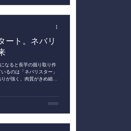
に一気に進めなければなり
て手作業。1本ずつ鎌で刈り
きます。 雪景色の中、黙々
して手間ひまをかけて育てた
康を支え、牧場の循環型農
タート。ネバリ
【東北牧場の旬が味わえるグ
チネンタル府中
来
 京王線府中駅から徒
テルコンチネンタル府中は
になると長芋の掘り取り作
伝統をもつホテル です。館
ているのは「ネバリスター」
森県東北町にある東北牧場か
粘りが強く、肉質がきめ細か
バリスターは、加熱するとホ
通の長芋よりもコクがある
はもちろん、ステーキや揚げ
幅が広い品種です。 収穫は
し、 そのあと一本ずつ、人
に掘り上げていきます。 長
人の感覚が頼りになる作業