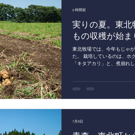
菜
プレスリリース
メディア掲載
東北牧場の果樹
6 時間前
実りの夏。東北
もの収穫が始ま
東北牧場では、今年もじゃが
た。 栽培しているのは、ホ
「キタアカリ」と、煮崩れし
種です。まずはキタアカリか
クインの収穫へと移ります。
れた土から、丸々と育ったじ
光景は、この季節ならではの
がいもは、グループ会社であ
中へ出荷され、レストランで
様のもとへ届けられます。 
たあかりコロッケ」は、今年
7月8日
旬の味覚がどのような一皿に