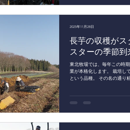
る季節。畑に入れなくなる前
ません。 しかも収穫はすべ
取りながら、丁寧に進めてい
と続く冬の収穫作業。 こう
2025年11月28日
デントコーンが、鶏たちの健
長芋の収穫がス
業を支えてくれています。 
ループ会社】 ■ホテルコン
スターの季節到
https://www.hotel-continental.co.jp/
歩1分の静かな立地にあるホ
東北牧場では、毎年この時期
「競馬の町」に因んだ歴史と
業が本格化します。 栽培し
内の各レストランでは、 青
という品種。 その名の通り
ら
いのが特徴です。 さらにネ
クホクとした食感になり、普
のも魅力のひとつ。 とろろ
物にしても美味しい、料理の
まず機械で深く土を掘り起こ
の手で傷がつかないよう丁寧
芋は折れやすいため、最後は