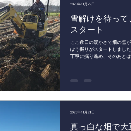
です。 掘り上げたネバリス
2025年11月22日
ル府中へ出荷します。 どん
雪解けを待って
か、今年もとても楽しみです
るグループ会社】 ■ホテル
スタート
https://www.hotel-continental.co.jp/
歩1分の静かな立地にあるホ
ここ数日の暖かさで畑の雪が
「競馬の町」に因んだ歴史と
ぼう掘りがスタートしました
内の各レストランでは、 青
丁寧に掘り進め、そのあとは
慎重に土を払っていきます。
力まかせに引っ張るとすぐに
の“ごんぼ掘り”は昔から変
も、土の中から立派なごぼう
ず顔がほころびます。 収穫
ネンタル府中へ出荷予定。 
か、私たちも楽しみにしてい
わえるグループ会社】 ■ホ
2025年11月21日
https://www.hotel-continental.co.jp/
真っ白な畑で大
歩1分の静かな立地にあるホ