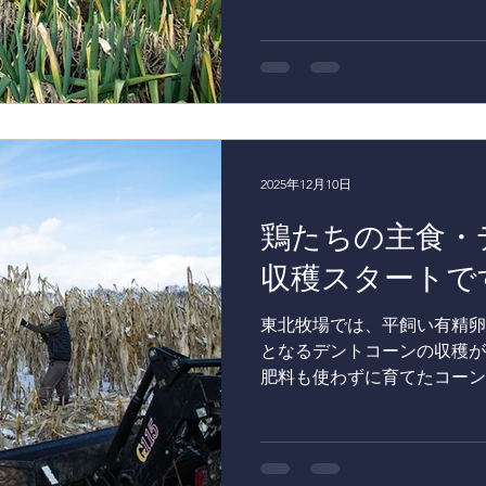
やらなければならない大事な
長ネギの「お引越し」です。
びと育っていた長ネギたちを
中へ移植しました。 「せっ
思われるかもしれません。 
と、自分が凍ってしまわない
りに糖分を蓄える性質があり
た分、例年よりも長く外の冷
2025年12月10日
ました。そのおかげで、今年
鶏たちの主食・
太く仕上がっています！ た
ておくと、さすがに寒すぎて
収穫スタートで
って収穫できなくなってしま
しい状態をキープしたまま、
東北牧場では、平飼い有精卵
へ移してあげるのです。 サ
となるデントコーンの収穫が
だんに使った土で育った、生
肥料も使わずに育てたコーン
ネギ。 この冬の厳しい寒さ
たちのごはんになります。 
デントコーンは、すぐには収
るため、畑の中でギリギリま
態になるまで待ちます。 と