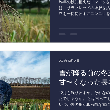
昨年の秋に植えたニンニクを
地の力だけでじっくりと育っ
は、サラブレッドの堆肥を活
て、ここからが東北牧場の循
料を一切使わずにニンニクを
た小麦は、このあと丁寧に製
ンニクは、このあとじっくり
るグループ会社「ホテルコン
ができるようになります。し
られます。 ホテルのシェフ
「生ニンニク」として味わえ
く薄くスライスして、カツオ
した。みずみずしい食感とフ
やかな辛みは、生ニンニクな
クとはひと味違う、旬の味覚
しめる期間は、およそ1か月
2025年12月24日
定の味わいです。 収穫した
雪が降る前の冬
ホテルコンチネンタル府中に
ニンニクがどのような料理へ
甘〜くなった長
お楽しみに。 【東北牧場の
■ホテルコンチネンタル府中 https
12月も残りわずか。それな
continental.co.jp/
たでしょうか。 とは言って
にあるホテルコンチネンタル
いつか外の畑が真っ白な雪に
だ歴史