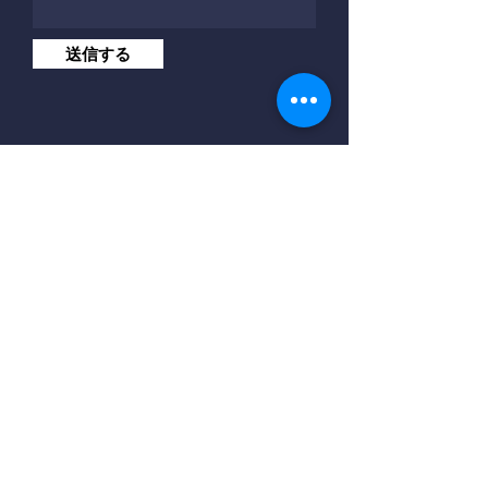
送信する
Phone
0176-62-9200
8:00〜17:00（年中無休）
Email
info@tohoku-bokujo.co.jp
メールフォームでのお問い合わせは
こちら
Address
〒039-2403
青森県上北郡東北町新舘有野部1-3