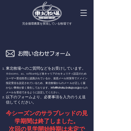
​完全循環農業を実現している牧場です
​お問い合わせフォーム
東北牧場へのご質問などをお受けしています。
※docomo、au、softbankなど各キャリアのセキュリティ設定のため
ユーザー受信拒否と認識されているか、迷惑メール対策等でドメイン
指定受信を設定されているため、東北牧場からのメー ルが正しく届
かない事例が多く発生しております。
info@tohoku-bokujo.co.jp
からの
メールを受信できるように設定してください。
以下のフォームより、必要事項を入力のうえ送
信してください。
今シーズンのサラブレッドの見
学期間は終了しました。
次回の見学開始時期は未定で