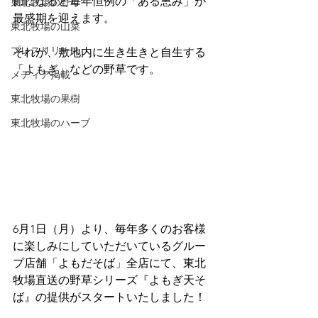
節になると毎年恒例の「ある恵み」が
東北牧場の野草
最盛期を迎えます。
東北牧場の山菜
プレスリリース
それが、敷地内に生き生きと自生する
「よもぎ」などの野草です。
メディア掲載
東北牧場の果樹
東北牧場のハーブ
6月1日（月）より、毎年多くのお客様
に楽しみにしていただいているグルー
プ店舗「よもだそば」全店にて、東北
牧場直送の野草シリーズ『よもぎ天そ
ば』の提供がスタートいたしました！