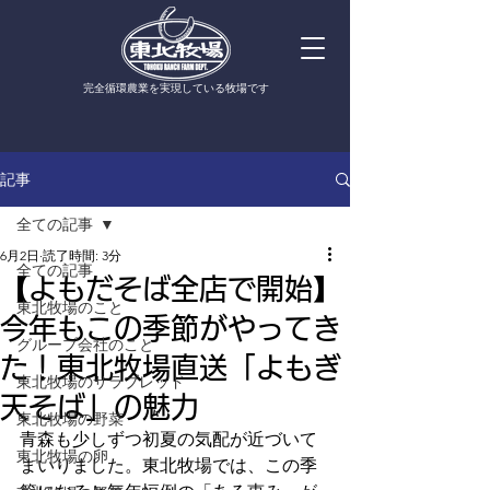
​完全循環農業を実現している牧場です
記事
全ての記事
6月2日
読了時間: 3分
全ての記事
【よもだそば全店で開始】
東北牧場のこと
今年もこの季節がやってき
グループ会社のこと
た！東北牧場直送「よもぎ
東北牧場のサラブレッド
天そば」の魅力
東北牧場の野菜
青森も少しずつ初夏の気配が近づいて
東北牧場の卵
まいりました。東北牧場では、この季