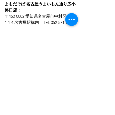
よもだそば 名古屋うまいもん通り広小
路口店：
〒450-0002 愛知県名古屋市中村区名駅
1-1-4 名古屋駅構内　TEL 052-571-7480 
よもだそば 名古屋サンロード店：
〒450-0002 名古屋市中村区名駅4-7-25 
名古屋地下街サンロード や号　TEL 
052-526-8805
よもだそば
週替わりメニュー
よもぎ
よもぎ天そば
グループ会社のこと
東北牧場の野草