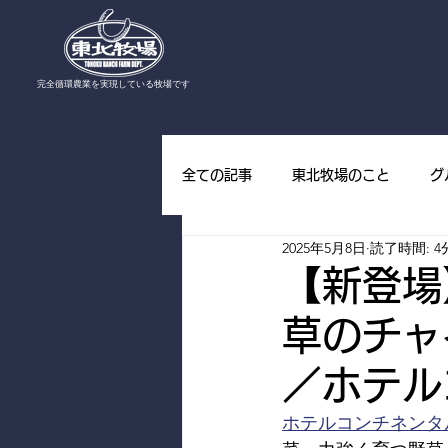
​完全循環農業を実現している牧場です
全ての記事
東北牧場のこと
グ
2025年5月8日
読了時間: 4
東北牧場の野草
東北牧場の山
【新登場
草のチャ
／ホテル
ホテルコンチネンタ