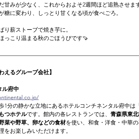
だ甘みが少なく、これからおよそ2週間ほど追熟させま
が糖に変わり、しっとり甘くなる頃が食べごろ。
ぱり薪ストーブで焼き芋に。
ほっこり温まる秋のごほうびです🍠
わえるグループ会社】
タル府中
ntinental.co.jp/
歩1分の静かな立地にあるホテルコンチネンタル府中は
もつホテル
です。館内の各レストランでは、
青森県東北
野菜や野草、卵などの食材
を使い、和食・洋食・中華の
理をお楽しみいただけます。