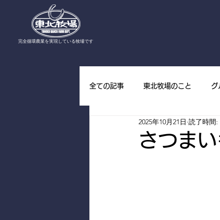
​完全循環農業を実現している牧場です
全ての記事
東北牧場のこと
グ
2025年10月21日
読了時間: 
東北牧場の野草
東北牧場の山
さつまい