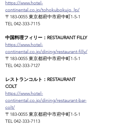
https://www.hotel-
continental.co.jp/tohokubokujo_lp/
〒183-0055 東京都府中市府中町1-5-1　
TEL 042-333-7115
中国料理フィリー：RESTAURANT FILLY
https://www.hotel-
continental.co.jp/dining/restaurant-filly/
〒183-0055 東京都府中市府中町1-5-1　
TEL 042-333-7127
レストランコルト：RESTAURANT 
COLT
https://www.hotel-
continental.co.jp/dining/restaurant-bar-
colt/
〒183-0055 東京都府中市府中町1-5-1　
TEL 042-333-7113