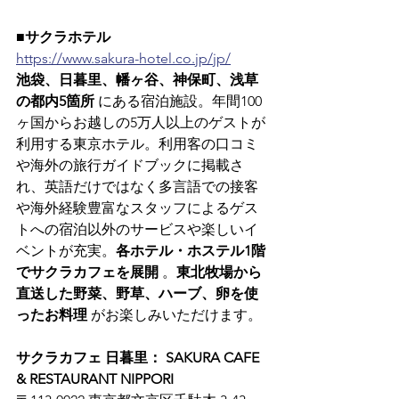
■サクラホテル
https://www.sakura-hotel.co.jp/jp/
池袋、日暮里、幡ヶ谷、神保町、浅草
の都内5箇所
 にある宿泊施設。年間100
ヶ国からお越しの5万人以上のゲストが
利用する東京ホテル。利用客の口コミ
や海外の旅行ガイドブックに掲載さ
れ、英語だけではなく多言語での接客
や海外経験豊富なスタッフによるゲス
トへの宿泊以外のサービスや楽しいイ
ベントが充実。
各ホテル・ホステル1階
でサクラカフェを展開
 。
東北牧場から
直送した野菜、野草、ハーブ、卵を使
ったお料理
 がお楽しみいただけます。
サクラカフェ 日暮里： SAKURA CAFE 
& RESTAURANT NIPPORI