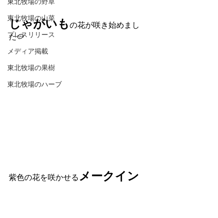
東北牧場の野草
東北牧場の山菜
じゃがいも
の花が咲き始めまし
プレスリリース
た🥔
メディア掲載
東北牧場の果樹
東北牧場のハーブ
メークイン
紫色の花を咲かせる