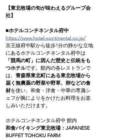
【東北牧場の旬が味わえるグループ会
社】
■ホテルコンチネンタル府中
https://www.hotel-continental.co.jp/
京王線府中駅から徒歩1分の静かな立地
にあるホテルコンチネンタル府中は
「競馬の町」に因んだ歴史と伝統をも
つホテル
です。館内の各レストランで
は、
青森県東北町にある東北牧場から
届く無農薬の野菜や野草、卵などの食
材
を使い、和食・洋食・中華の専属シ
ェフが腕によりをかけたお料理をお楽
しみいただけます。
ホテルコンチネンタル府中 館内
和食バイキング東北牧場：JAPANESE 
BUFFET TOHOKU FARM