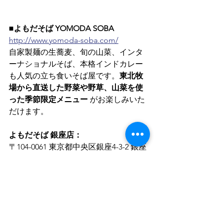
■よもだそば YOMODA SOBA
http://www.yomoda-soba.com/
自家製麺の生蕎麦、旬の山菜、インタ
ーナショナルそば、本格インドカレー
も人気の立ち食いそば屋です。
東北牧
場から直送した野菜や野草、山菜を使
った季節限定メニュー
 がお楽しみいた
だけます。
よもだそば 銀座店：
〒104-0061 東京都中央区銀座4-3-2 銀座
白亜ビル1F　TEL 03-3566-0010
よもだそば 日本橋店：
〒103-0027 東京都中央区日本橋2-1-20 
八重洲仲通りビル1F　TEL 03-3273-0505