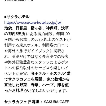
■サクラホテル
https://www.sakura-hotel.co.jp/jp/
池袋、日暮里、幡ヶ谷、神保町、浅草
の都内5箇所
 にある宿泊施設。年間100
ヶ国からお越しの5万人以上のゲストが
利用する東京ホテル。利用客の口コミ
や海外の旅行ガイドブックに掲載さ
れ、英語だけではなく多言語での接客
や海外経験豊富なスタッフによるゲス
トへの宿泊以外のサービスや楽しいイ
ベントが充実。
各ホテル・ホステル1階
でサクラカフェを展開
 。
東北牧場から
直送した野菜、野草、ハーブ、卵を使
ったお料理
 がお楽しみいただけます。
サクラカフェ 日暮里： SAKURA CAFE 