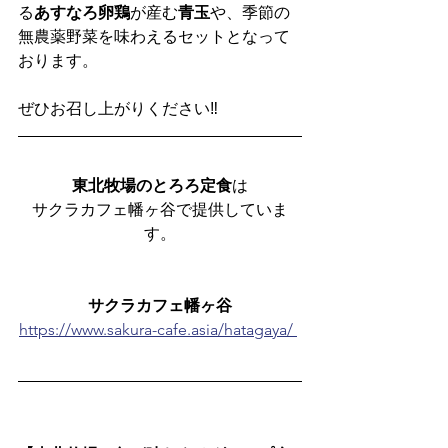
る
あすなろ卵鶏
が産む
青玉
や、季節の
無農薬野菜を味わえるセットとなって
おります。
ぜひお召し上がりください‼️
東北牧場のとろろ定食
は
サクラカフェ幡ヶ谷で提供していま
す。
サクラカフェ幡ヶ谷
https://www.sakura-cafe.asia/hatagaya/ 