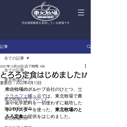
​完全循環農業を実現している牧場です
記事
全ての記事
2021年12月20日
読了時間: 4分
全ての記事
とろろ定食はじめました🥢
東北牧場のこと
更新日：
2022年4月13日
東北牧場のグループ会社のひとつ、
サ
グループ会社のこと
クラカフェ幡ヶ谷
では、東北牧場で農
東北牧場のサラブレッド
薬や化学肥料を一切使わずに栽培した
東北牧場の野菜
ネバリスター
を使った、
東北牧場のと
ろろ定食
の提供をはじめました。
東北牧場の卵