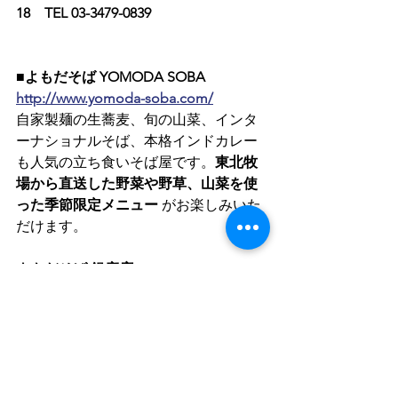
18　TEL 03-3479-0839
■よもだそば YOMODA SOBA
http://www.yomoda-soba.com/
自家製麺の生蕎麦、旬の山菜、インタ
ーナショナルそば、本格インドカレー
も人気の立ち食いそば屋です。
東北牧
場から直送した野菜や野草、山菜を使
った季節限定メニュー
 がお楽しみいた
だけます。
よもだそば 銀座店：
〒104-0061 東京都中央区銀座4-3-2 銀座
白亜ビル1F　TEL 03-3566-0010
よもだそば 日本橋店：
〒103-0027 東京都中央区日本橋2-1-20 
八重洲仲通りビル1F　TEL 03-3273-0505