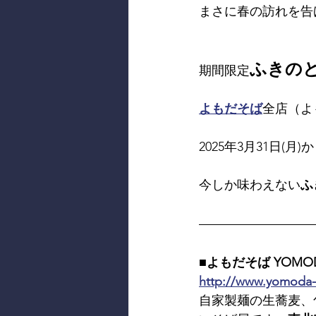
まさに春の訪れを告
ふきの
期間限定
よもだそば
全店（よ
2025年3月31日(
今しか味わえない
ふ
■よもだそば YOMOD
http://www.yomoda
自家製麺の生蕎麦、