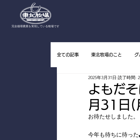
​完全循環農業を実現している牧場です
全ての記事
東北牧場のこと
グ
2025年3月31日
読了時間: 
東北牧場の野草
東北牧場の山
よもだそ
月31日(
お待たせしました。
今年も待ちに待った