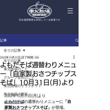
​完全循環農業を実現している牧場です
記事
全ての記事
2022年10月31日
読了時間: 2分
全ての記事
よもだそば週替わりメニュ
東北牧場のこと
ー「自家製おさつチップス
グループ会社のこと
そば」10月31日(月)より
東北牧場のサラブレッド
東北牧場の野菜
2022年10月31日(月)より
よもだそば
の週替わりメニューに
「自
東北牧場の卵
家製おさつチップスそば」
が登場。