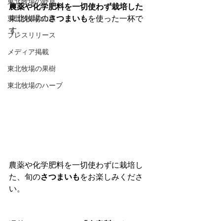
東北牧場の野草
農薬や化学肥料を一切使わず栽培した
東北牧場の山菜
東北牧場の
さつまいも
を使った一杯で
す。
プレスリリース
メディア掲載
東北牧場の果樹
東北牧場のハーブ
農薬や化学肥料を一切使わずに栽培し
た、旬の
さつまいも
をお楽しみくださ
い。