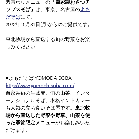
週替わりメニューの
「自家製おさつチ
ップスそば」
は、東京、名古屋の
よも
だそば
にて、
2022年10月31日(月)からのご提供です。
東北牧場から直送する旬の野菜をお楽
しみください。
■よもだそば YOMODA SOBA
http://www.yomoda-soba.com/
自家製麺の生蕎麦、旬の山菜、インタ
ーナショナルそば、本格インドカレー
も人気の立ち食いそば屋です。
東北牧
場から直送した野菜や野草、山菜を使
った季節限定メニュー
がお楽しみいた
だけます。