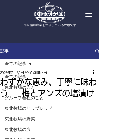
​完全循環農業を実現している牧場です
記事
全ての記事
2025年7月30日
読了時間: 4分
全ての記事
わずかな恵み、丁寧に味わ
東北牧場のこと
う — 梅とアンズの塩漬け
グループ会社のこと
東北牧場のサラブレッド
東北牧場の野菜
東北牧場の卵