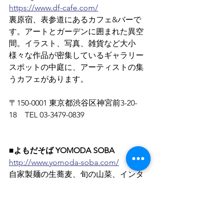
https://www.df-cafe.com/
裏原宿、表参道にあるカフェ&バーで
す。アートとガーデンに囲まれた異空
間。イラスト、写真、雑貨など大小
様々な作品が密集しているギャラリー
スポットの中庭に、アーティストの集
うカフェがあります。
〒150-0001 東京都渋谷区神宮前3-20-
18　TEL 03-3479-0839
■よもだそば YOMODA SOBA
http://www.yomoda-soba.com/
自家製麺の生蕎麦、旬の山菜、インタ
ーナショナルそば、本格インドカレー
も人気の立ち食いそば屋です。
東北牧
場から直送した野菜や野草、山菜を使
った季節限定メニュー
 がお楽しみいた