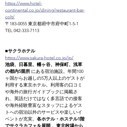
https://www.hotel-
continental.co.jp/dining/restaurant-bar-
colt/
〒183-0055 東京都府中市府中町1-5-1　
TEL 042-333-7113
■サクラホテル
https://www.sakura-hotel.co.jp/jp/
池袋、日暮里、幡ヶ谷、神保町、浅草
の都内5箇所
 にある宿泊施設。年間100
ヶ国からお越しの5万人以上のゲストが
利用する東京ホテル。利用客の口コミ
や海外の旅行ガイドブックに掲載さ
れ、英語だけではなく多言語での接客
や海外経験豊富なスタッフによるゲス
トへの宿泊以外のサービスや楽しいイ
ベントが充実。
各ホテル・ホステル1階
でサクラカフェを展開
 。
東北牧場から