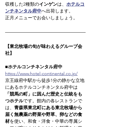
収穫した2種類の
インゲン
は、
ホテルコ
ンチネンタル府中
へ出荷します。
正月メニューでお会いしましょう。
【東北牧場の旬が味わえるグループ会
社】
■ホテルコンチネンタル府中
https://www.hotel-continental.co.jp/
京王線府中駅から徒歩1分の静かな立地
にあるホテルコンチネンタル府中は
「競馬の町」に因んだ歴史と伝統をも
つホテル
です。館内の各レストランで
は、
青森県東北町にある東北牧場から
届く無農薬の野菜や野草、卵などの食
材
を使い、和食・洋食・中華の専属シ