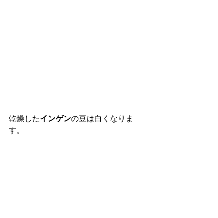
乾燥した
インゲン
の豆は白くなりま
す。