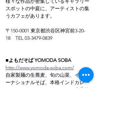
様々な作品が密集しているギャラリー
スポットの中庭に、アーティストの集
うカフェがあります。
〒150-0001 東京都渋谷区神宮前3-20-
18　TEL 03-3479-0839
■よもだそば YOMODA SOBA
http://www.yomoda-soba.com/
自家製麺の生蕎麦、旬の山菜、インタ
ーナショナルそば、本格インドカレー
も人気の立ち食いそば屋です。
東北牧
場から直送した野菜や野草、山菜を使
った季節限定メニュー
 がお楽しみいた
だけます。
よもだそば 銀座店：
〒104-0061 東京都中央区銀座4-3-2 銀座