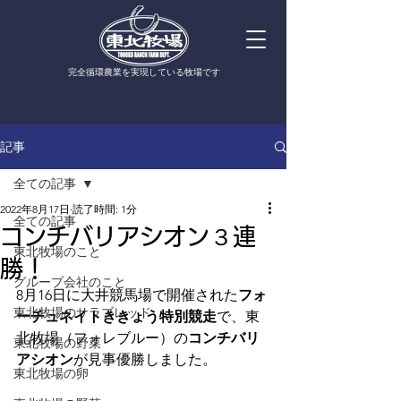
​完全循環農業を実現している牧場です
記事
全ての記事
2022年8月17日
読了時間: 1分
全ての記事
コンチバリアシオン３連
東北牧場のこと
勝！
グループ会社のこと
8月16日に大井競馬場で開催された
フォ
東北牧場のサラブレッド
ーチュネイトききょう特別競走
で、東
北牧場（フォレブルー）の
コンチバリ
東北牧場の野菜
アシオン
が見事優勝しました。
東北牧場の卵