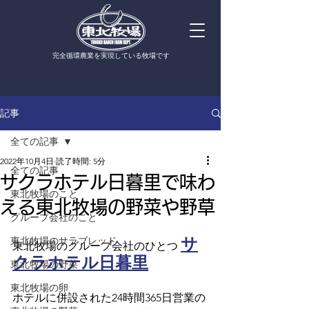
​完全循環農業を実現している牧場です
記事
全ての記事
2022年10月4日
読了時間: 5分
全ての記事
サクラホテル日暮里で味わ
東北牧場のこと
える東北牧場の野菜や野草
グループ会社のこと
サ
東北牧場のサラブレッド
東北牧場のグループ会社のひとつ 
クラホテル日暮里
東北牧場の野菜
東北牧場の卵
ホテルに併設された24時間365日営業の