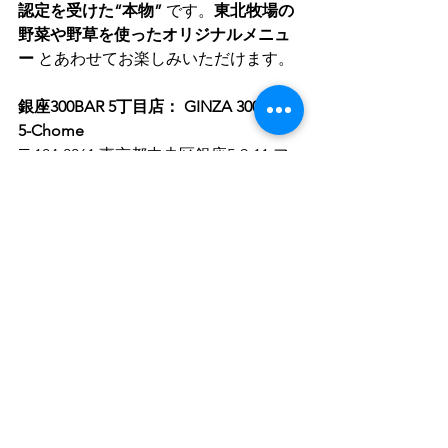
認定を受けた“本物”
 です。
東北牧場の
野菜や野草を使ったオリジナルメニュ
ー
 とあわせてお楽しみいただけます。
銀座300BAR 5丁目店： GINZA 300BAR 
5-Chome
〒104-0061 東京都中央区銀座5-9-11 フ
ァゼンダビルB1　TEL 03-3572-6300
銀座300BAR 8丁目店：GINZA 300BAR 
8-Chome
〒104-0061 東京都中央区銀座8-3-12 
GINZA須賀ビルB1　TEL 03-3571-8300
銀座300BAR NEXT： GINZA 300BAR 
NEXT
〒100-0006 東京都千代田区有楽町1-2-
14 紫ビルB1　TEL 03-3593-8300