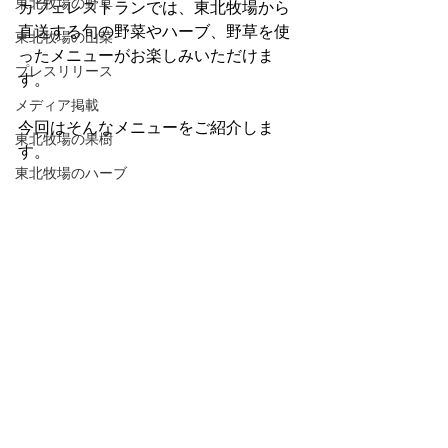
東北牧場の野草
カフェレストランでは、東北牧場から
直送する旬の野菜やハーブ、野草を使
東北牧場の山菜
ったメニューがお楽しみいただけま
プレスリリース
す。
メディア掲載
今回はそんなメニューをご紹介しま
東北牧場の果樹
す。
東北牧場のハーブ