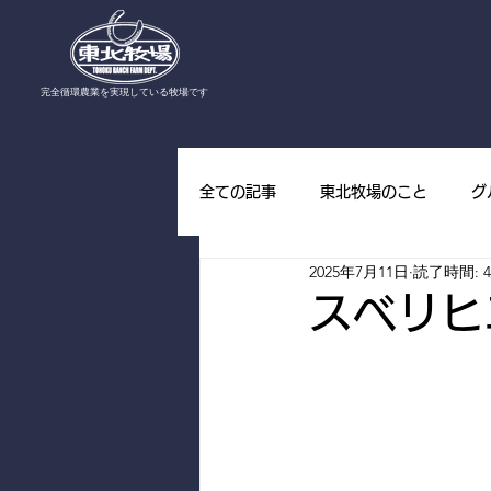
​完全循環農業を実現している牧場です
全ての記事
東北牧場のこと
グ
2025年7月11日
読了時間: 
東北牧場の野草
東北牧場の山
スベリヒ