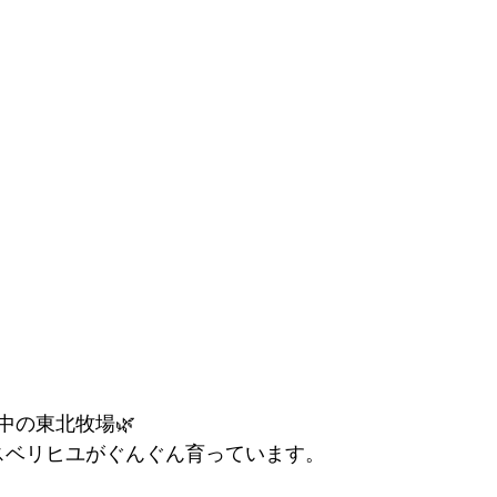
中の東北牧場🌿
スベリヒユがぐんぐん育っています。