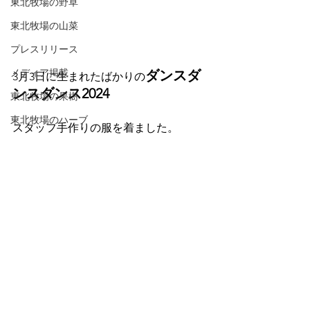
東北牧場の野草
東北牧場の山菜
プレスリリース
メディア掲載
ダンスダ
3月3日に生まれたばかりの
ンスダンス2024
東北牧場の果樹
東北牧場のハーブ
スタッフ手作りの服を着ました。