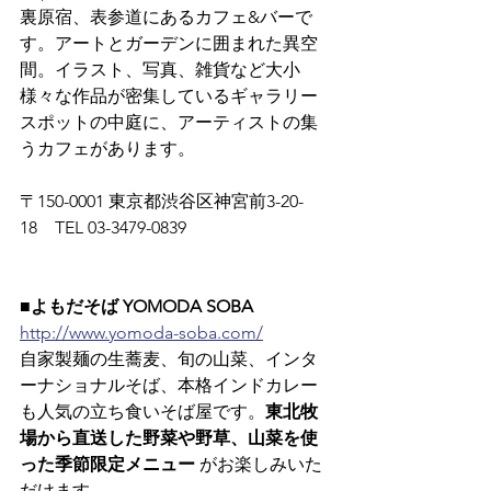
裏原宿、表参道にあるカフェ&バーで
す。アートとガーデンに囲まれた異空
間。イラスト、写真、雑貨など大小
様々な作品が密集しているギャラリー
スポットの中庭に、アーティストの集
うカフェがあります。
〒150-0001 東京都渋谷区神宮前3-20-
18　TEL 03-3479-0839
■よもだそば YOMODA SOBA
http://www.yomoda-soba.com/
自家製麺の生蕎麦、旬の山菜、インタ
ーナショナルそば、本格インドカレー
も人気の立ち食いそば屋です。
東北牧
場から直送した野菜や野草、山菜を使
った季節限定メニュー
 がお楽しみいた
だけます。