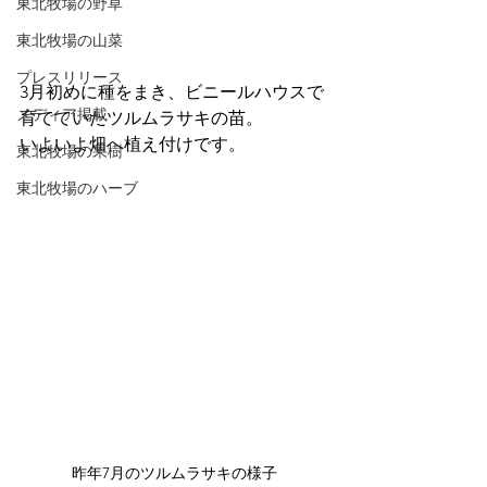
東北牧場の野草
東北牧場の山菜
プレスリリース
3月初めに種をまき、ビニールハウスで
メディア掲載
育てていたツルムラサキの苗。
いよいよ畑へ植え付けです。
東北牧場の果樹
東北牧場のハーブ
昨年7月のツルムラサキの様子