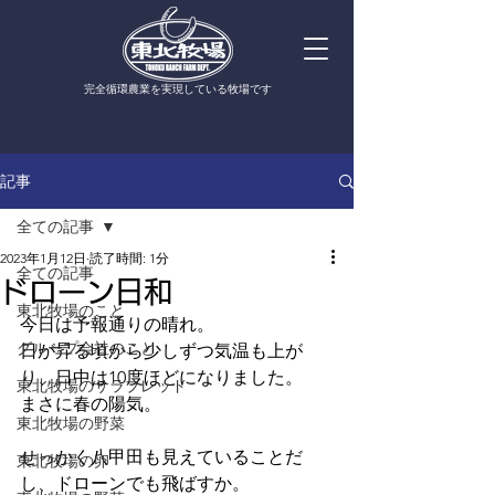
​完全循環農業を実現している牧場です
記事
全ての記事
2023年1月12日
読了時間: 1分
全ての記事
ドローン日和
東北牧場のこと
今日は予報通りの晴れ。
グループ会社のこと
日が昇る頃から少しずつ気温も上が
り、日中は10度ほどになりました。
東北牧場のサラブレッド
まさに春の陽気。
東北牧場の野菜
せっかく八甲田も見えていることだ
東北牧場の卵
し、ドローンでも飛ばすか。