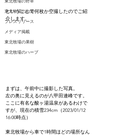
東北牧場の野草
東北牧場の山菜
ということで何枚か空撮したのでご紹
介します。
プレスリリース
メディア掲載
東北牧場の果樹
東北牧場のハーブ
まずは、午前中に撮影した写真。
左の奥に見えるのが八甲田連峰です。
ここに有名な酸ヶ湯温泉があるわけで
すが、現在の積雪234cm（2023/01/12 
16:00時点）
東北牧場から車で1時間ほどの場所なん