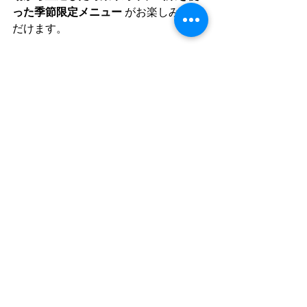
った季節限定メニュー
 がお楽しみいた
だけます。
よもだそば 銀座店：
〒104-0061 東京都中央区銀座4-3-2 銀座
白亜ビル1F　TEL 03-3566-0010
よもだそば 日本橋店：
〒103-0027 東京都中央区日本橋2-1-20 
八重洲仲通りビル1F　TEL 03-3273-0505
よもだそば 名古屋うまいもん通り広小
路口店：
〒450-0002 愛知県名古屋市中村区名駅
1-1-4 名古屋駅構内　TEL 052-571-7480
よもだそば 新宿西口店：
〒160-0023 新宿区西新宿1-15-7 西口ラ