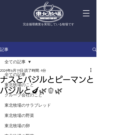
​完全循環農業を実現している牧場です
記事
全ての記事
2024年6月19日
読了時間: 4分
全ての記事
ナスとバジルとピーマンと
東北牧場のこと
バジルと🍆🌿🫑🌿
グループ会社のこと
東北牧場のサラブレッド
東北牧場の野菜
東北牧場の卵