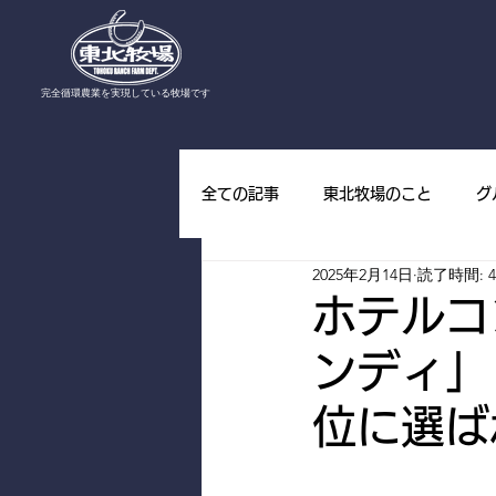
​完全循環農業を実現している牧場です
全ての記事
東北牧場のこと
グ
2025年2月14日
読了時間: 
東北牧場の野草
東北牧場の山
ホテルコ
ンディ」
位に選ば