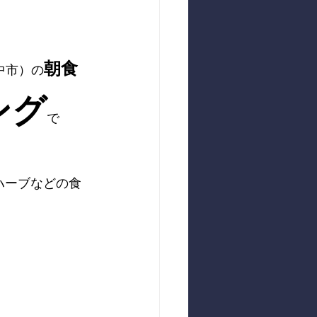
朝食
中市）の
ング
で
ハーブなどの食