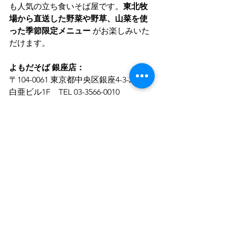
も人気の立ち食いそば屋です。
東北牧
場から直送した野菜や野草、山菜を使
った季節限定メニュー
 がお楽しみいた
だけます。
よもだそば 銀座店：
〒104-0061 東京都中央区銀座4-3-2 銀座
白亜ビル1F　TEL 03-3566-0010
よもだそば 日本橋店：
〒103-0027 東京都中央区日本橋2-1-20 
八重洲仲通りビル1F　TEL 03-3273-0505
よもだそば 名古屋うまいもん通り広小
路口店：
〒450-0002 愛知県名古屋市中村区名駅
1-1-4 名古屋駅構内　TEL 052-571-7480
よもだそば 新宿西口店：