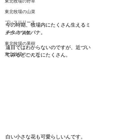
東北牧場の野草
東北牧場の山菜
プレスリリース
今の時期、牧場内にたくさん生えるミ
チタネツケバナ。
メディア掲載
東北牧場の果樹
遠目ではわからないのですが、近づい
東北牧場のハーブ
てみるとこんなにたくさん。
白い小さな花も可愛らしいんです。