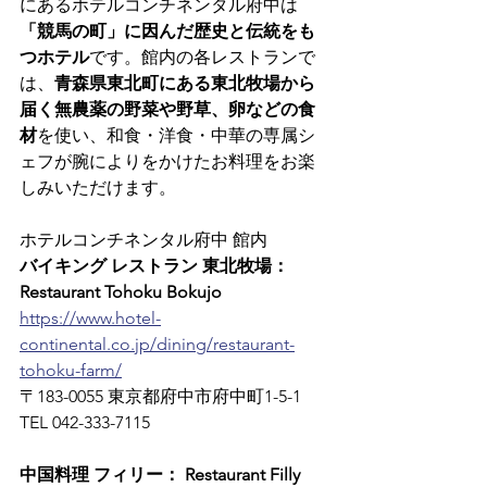
にあるホテルコンチネンタル府中は
「競馬の町」に因んだ歴史と伝統をも
つホテル
です。館内の各レストランで
は、
青森県東北町にある東北牧場から
届く無農薬の野菜や野草、卵などの食
材
を使い、和食・洋食・中華の専属シ
ェフが腕によりをかけたお料理をお楽
しみいただけます。
ホテルコンチネンタル府中 館内
バイキング レストラン 東北牧場： 
Restaurant Tohoku Bokujo
https://www.hotel-
continental.co.jp/dining/restaurant-
tohoku-farm/
〒183-0055 東京都府中市府中町1-5-1　
TEL 042-333-7115
中国料理 フィリー： Restaurant Filly