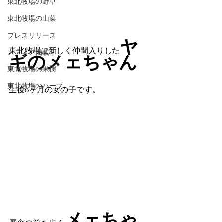
東北牧場の野草
東北牧場の山菜
プレスリリース
ヤ
東北牧場に新しく仲間入りした
メディア掲載
ギのメェちゃん
東北牧場の果樹
東北牧場のハーブ
生後6ヶ月の女の子です。
メェちゃ