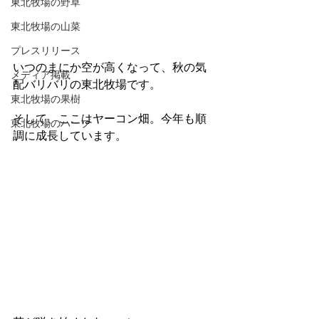
東北牧場の野草
東北牧場の山菜
プレスリリース
いつのまにか空が高くなって、秋の気
メディア掲載
配バリバリの東北牧場です。
東北牧場の果樹
そして、ここはヤーコン畑。今年も順
東北牧場のハーブ
調に成長しています。