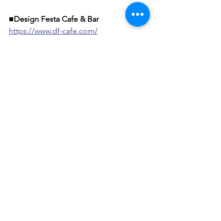
■Design Festa Cafe & Bar
https://www.df-cafe.com/
裏原宿、表参道にあるカフェ&バーで
す。アートとガーデンに囲まれた異空
間。イラスト、写真、雑貨など大小
様々な作品が密集しているギャラリー
スポットの中庭に、アーティストの集
うカフェがあります。
〒150-0001 東京都渋谷区神宮前3-20-
18　TEL 03-3479-0839
■よもだそば YOMODA SOBA
http://www.yomoda-soba.com/
自家製麺の生蕎麦、旬の山菜、インタ
ーナショナルそば、本格インドカレー
も人気の立ち食いそば屋です。
東北牧