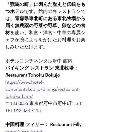
「競馬の町」に因んだ歴史と伝統をも
つホテル
です。館内の各レストランで
は、
青森県東北町にある東北牧場から
届く無農薬の野菜や野草、卵などの食
材
を使い、和食・洋食・中華の専属シ
ェフが腕によりをかけたお料理をお楽
しみいただけます。
ホテルコンチネンタル府中 館内
バイキング レストラン 東北牧場： 
Restaurant Tohoku Bokujo
https://www.hotel-
continental.co.jp/dining/restaurant-
tohoku-farm/
〒183-0055 東京都府中市府中町1-5-1　
TEL 042-333-7115
中国料理 フィリー： Restaurant Filly
https://www.hotel-