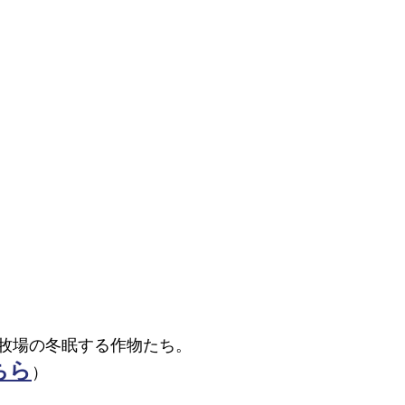
牧場の冬眠する作物たち。
ちら
）