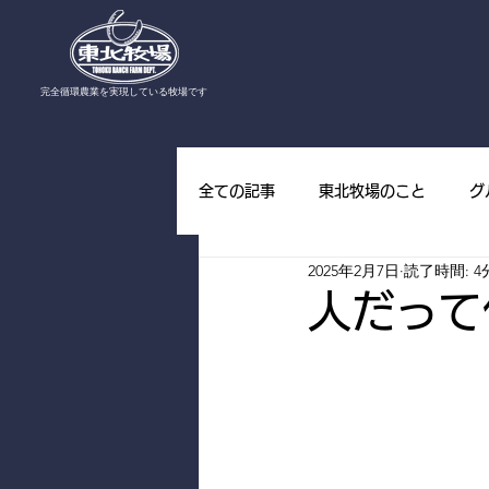
​完全循環農業を実現している牧場です
全ての記事
東北牧場のこと
グ
2025年2月7日
読了時間: 4
東北牧場の野草
東北牧場の山
人だって