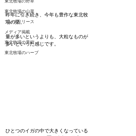
東北牧場の野草
東北牧場の山菜
昨年に引き続き、今年も豊作な東北牧
プレスリリース
場の栗。
メディア掲載
量が多いというよりも、大粒なものが
東北牧場の果樹
多いといった感じです。
東北牧場のハーブ
ひとつのイガの中で大きくなっている