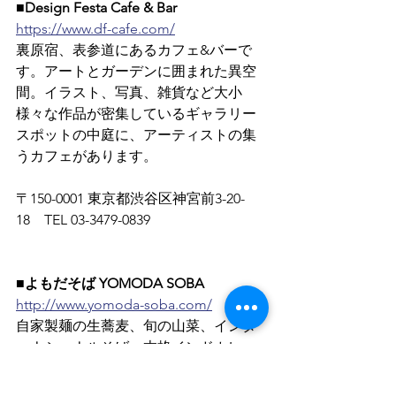
■Design Festa Cafe & Bar
https://www.df-cafe.com/
裏原宿、表参道にあるカフェ&バーで
す。アートとガーデンに囲まれた異空
間。イラスト、写真、雑貨など大小
様々な作品が密集しているギャラリー
スポットの中庭に、アーティストの集
うカフェがあります。
〒150-0001 東京都渋谷区神宮前3-20-
18　TEL 03-3479-0839
■よもだそば YOMODA SOBA
http://www.yomoda-soba.com/
自家製麺の生蕎麦、旬の山菜、インタ
ーナショナルそば、本格インドカレー
も人気の立ち食いそば屋です。
東北牧
場から直送した野菜や野草、山菜を使