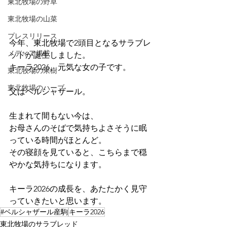
東北牧場の野草
東北牧場の山菜
プレスリリース
今年、東北牧場で2頭目となるサラブレ
メディア掲載
ッドが誕生しました。
キーラ2026。元気な女の子です。
東北牧場の果樹
東北牧場のハーブ
父はベルシャザール。
生まれて間もない今は、
お母さんのそばで気持ちよさそうに眠
っている時間がほとんど。
その寝顔を見ていると、こちらまで穏
やかな気持ちになります。
キーラ2026の成長を、あたたかく見守
っていきたいと思います。
#ベルシャザール産駒
キーラ2026
東北牧場のサラブレッド