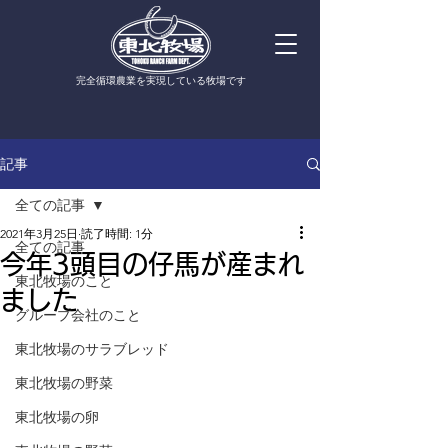
​完全循環農業を実現している牧場です
記事
全ての記事
2021年3月25日
読了時間: 1分
全ての記事
今年3頭目の仔馬が産まれ
東北牧場のこと
ました
グループ会社のこと
東北牧場のサラブレッド
東北牧場の野菜
東北牧場の卵