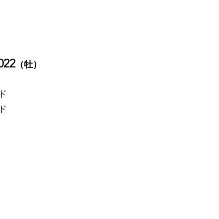
22
（牡）
ド
ド