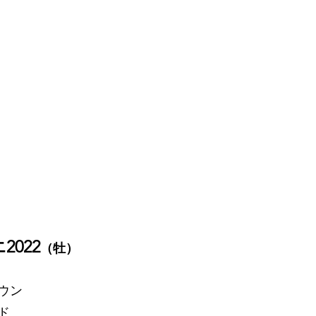
022
（牡）
ウン
ド