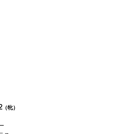
2
（牝）
ー