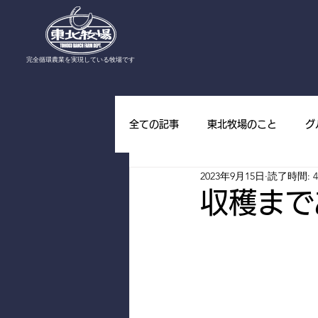
​完全循環農業を実現している牧場です
全ての記事
東北牧場のこと
グ
2023年9月15日
読了時間: 
東北牧場の野草
東北牧場の山
収穫まで