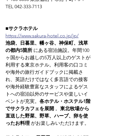
TEL 042-333-7113
■サクラホテル
https://www.sakura-hotel.co.jp/jp/
池袋、日暮里、幡ヶ谷、神保町、浅草
の都内5箇所
 にある宿泊施設。年間100
ヶ国からお越しの5万人以上のゲストが
利用する東京ホテル。利用客の口コミ
や海外の旅行ガイドブックに掲載さ
れ、英語だけではなく多言語での接客
や海外経験豊富なスタッフによるゲス
トへの宿泊以外のサービスや楽しいイ
ベントが充実。
各ホテル・ホステル1階
でサクラカフェを展開
 。
東北牧場から
直送した野菜、野草、ハーブ、卵を使
ったお料理
 がお楽しみいただけます。