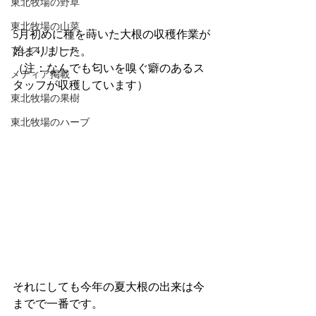
東北牧場の野草
東北牧場の山菜
5月初めに種を蒔いた大根の収穫作業が
プレスリリース
始まりました。
（注：なんでも匂いを嗅ぐ癖のあるス
メディア掲載
タッフが収穫しています）
東北牧場の果樹
東北牧場のハーブ
それにしても今年の夏大根の出来は今
までで一番です。