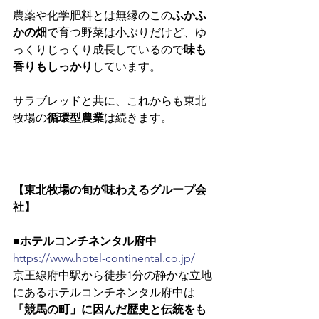
農薬や化学肥料とは無縁のこの
ふかふ
かの畑
で育つ野菜は小ぶりだけど、ゆ
っくりじっくり成長しているので
味も
香りもしっかり
しています。
サラブレッドと共に、これからも東北
牧場の
循環型農業
は続きます。
【東北牧場の旬が味わえるグループ会
社】
■ホテルコンチネンタル府中
https://www.hotel-continental.co.jp/
京王線府中駅から徒歩1分の静かな立地
にあるホテルコンチネンタル府中は
「競馬の町」に因んだ歴史と伝統をも