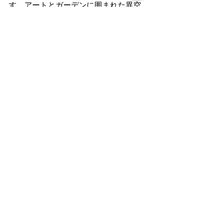
す。アートとガーデンに囲まれた異空
間。イラスト、写真、雑貨など大小
様々な作品が密集しているギャラリー
スポットの中庭に、アーティストの集
うカフェがあります。
〒150-0001 東京都渋谷区神宮前3-20-
18　TEL 03-3479-0839
■よもだそば YOMODA SOBA
http://www.yomoda-soba.com/
自家製麺の生蕎麦、旬の山菜、インタ
ーナショナルそば、本格インドカレー
も人気の立ち食いそば屋です。
東北牧
場から直送した野菜や野草、山菜を使
った季節限定メニュー
 がお楽しみいた
だけます。