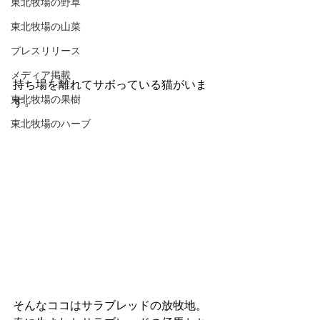
東北牧場の野草
東北牧場の山菜
プレスリリース
メディア掲載
持ち場を離れてサボっている猫がいま
東北牧場の果樹
す。
東北牧場のハーブ
そんなココはサラブレッドの放牧地。