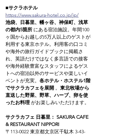
■サクラホテル
https://www.sakura-hotel.co.jp/jp/
池袋、日暮里、幡ヶ谷、神保町、浅草
の都内5箇所
 にある宿泊施設。年間100
ヶ国からお越しの5万人以上のゲストが
利用する東京ホテル。利用客の口コミ
や海外の旅行ガイドブックに掲載さ
れ、英語だけではなく多言語での接客
や海外経験豊富なスタッフによるゲス
トへの宿泊以外のサービスや楽しいイ
ベントが充実。
各ホテル・ホステル1階
でサクラカフェを展開
 。
東北牧場から
直送した野菜、野草、ハーブ、卵を使
ったお料理
 がお楽しみいただけます。
サクラカフェ 日暮里： SAKURA CAFE 
& RESTAURANT NIPPORI
〒113-0022 東京都文京区千駄木 3-43-