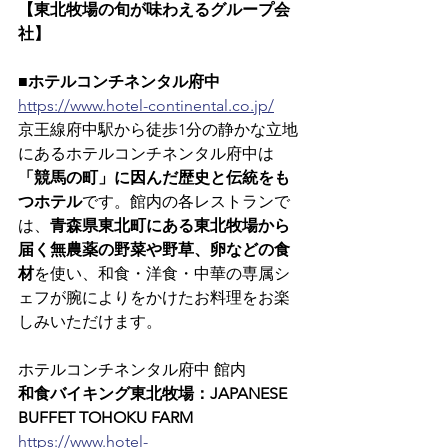
【東北牧場の旬が味わえるグループ会
社】
■ホテルコンチネンタル府中
https://www.hotel-continental.co.jp/
京王線府中駅から徒歩1分の静かな立地
にあるホテルコンチネンタル府中は
「競馬の町」に因んだ歴史と伝統をも
つホテル
です。館内の各レストランで
は、
青森県東北町にある東北牧場から
届く無農薬の野菜や野草、卵などの食
材
を使い、和食・洋食・中華の専属シ
ェフが腕によりをかけたお料理をお楽
しみいただけます。
ホテルコンチネンタル府中 館内
和食バイキング東北牧場：JAPANESE 
BUFFET TOHOKU FARM
https://www.hotel-