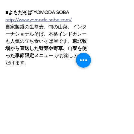
■よもだそば YOMODA SOBA
http://www.yomoda-soba.com/
自家製麺の生蕎麦、旬の山菜、インタ
ーナショナルそば、本格インドカレー
も人気の立ち食いそば屋です。
東北牧
場から直送した野菜や野草、山菜を使
った季節限定メニュー
 がお楽しみいた
だけます。
よもだそば 銀座店：
〒104-0061 東京都中央区銀座4-3-2 銀座
白亜ビル1F　TEL 03-3566-0010
よもだそば 日本橋店：
〒103-0027 東京都中央区日本橋2-1-20 
八重洲仲通りビル1F　TEL 03-3273-0505