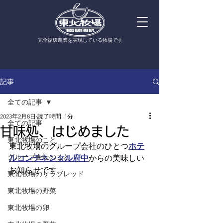
​完全循環農業を実現している牧場です
記事
全ての記事
2023年2月8日
読了時間: 1分
全ての記事
甘味処、はじめました
東北牧場のこと
東北牧場のグループ会社のひとつ
ホテ
グループ会社のこと
ルコンチネンタル府中
からの美味しい
お知らせです。
東北牧場のサラブレッド
東北牧場の野菜
東北牧場の卵