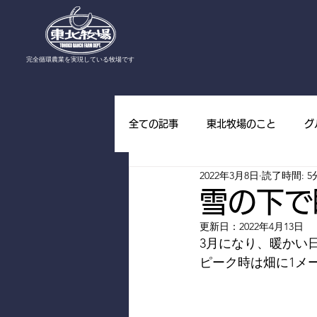
​完全循環農業を実現している牧場です
全ての記事
東北牧場のこと
グ
2022年3月8日
読了時間: 5
東北牧場の野草
東北牧場の山
雪の下で
更新日：
2022年4月13日
3月になり、暖かい
ピーク時は畑に1メ