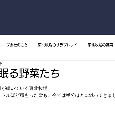
ループ会社のこと
東北牧場のサラブレッド
東北牧場の野菜
分
菜
プレスリリース
メディア掲載
東北牧場の果樹
眠る野菜たち
日が続いている東北牧場
ートルほど積もった雪も、今では半分ほどに減ってきま