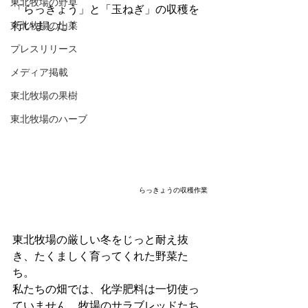
東北牧場の野草
「らっきょう」と「玉ねぎ」の収穫を
東北牧場の山菜
行いました！
プレスリリース
メディア掲載
東北牧場の果樹
東北牧場のハーブ
らっきょうの収穫作業
東北牧場の厳しい冬をじっと耐え抜
き、たくましく育ってくれた野菜た
ち。
私たちの畑では、化学肥料は一切使っ
ていません。牧場のサラブレッドたち