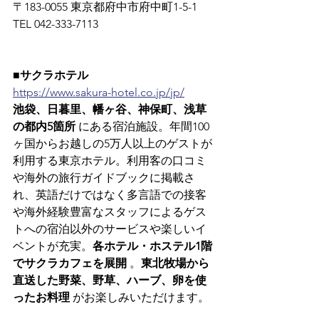
〒183-0055 東京都府中市府中町1-5-1　
TEL 042-333-7113
■サクラホテル
https://www.sakura-hotel.co.jp/jp/
池袋、日暮里、幡ヶ谷、神保町、浅草
の都内5箇所
 にある宿泊施設。年間100
ヶ国からお越しの5万人以上のゲストが
利用する東京ホテル。利用客の口コミ
や海外の旅行ガイドブックに掲載さ
れ、英語だけではなく多言語での接客
や海外経験豊富なスタッフによるゲス
トへの宿泊以外のサービスや楽しいイ
ベントが充実。
各ホテル・ホステル1階
でサクラカフェを展開
 。
東北牧場から
直送した野菜、野草、ハーブ、卵を使
ったお料理
 がお楽しみいただけます。