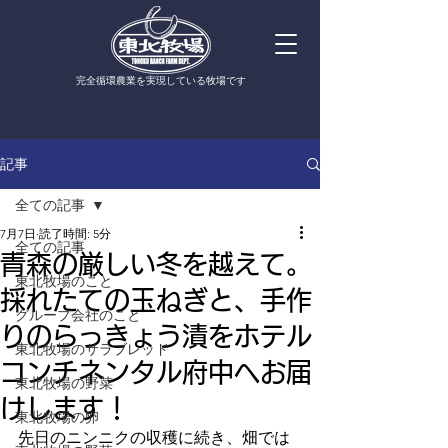
​完全循環農業を実現している牧場です
記事
全ての記事
7月7日
読了時間: 5分
全ての記事
青森の厳しい冬を越えて。
東北牧場のこと
採れたての玉ねぎと、手作
グループ会社のこと
りのらっきょう漬をホテル
東北牧場のサラブレッド
コンチネンタル府中へお届
東北牧場の野菜
けします！
東北牧場の卵
先日のニンニクの収穫に続き、畑では