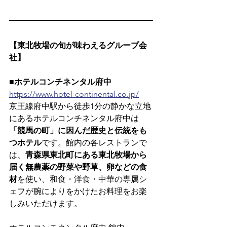
【東北牧場の旬が味わえるグループ会
社】
■ホテルコンチネンタル府中
https://www.hotel-continental.co.jp/
京王線府中駅から徒歩1分の静かな立地
にあるホテルコンチネンタル府中は
「競馬の町」に因んだ歴史と伝統をも
つホテル
です。館内の各レストランで
は、
青森県東北町にある東北牧場から
届く無農薬の野菜や野草、卵などの食
材
を使い、和食・洋食・中華の専属シ
ェフが腕によりをかけたお料理をお楽
しみいただけます。