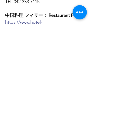
TEL 042-333-7115
中国料理 フィリー： Restaurant Filly
https://www.hotel-
continental.co.jp/dining/restaurant-filly/
〒183-0055 東京都府中市府中町1-5-1　
TEL 042-333-7127
洋食レストラン コルト: Restaurant 
COLT
https://www.hotel-
continental.co.jp/dining/restaurant-bar-
colt/
〒183-0055 東京都府中市府中町1-5-1　
TEL 042-333-7113
ホテルコンチネンタル府中
レストラン東北牧場
J:COM
グループ会社のこと
メディア掲載