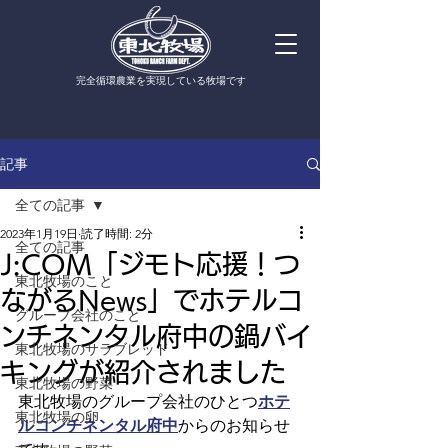
​完全循環農業を実現している牧場です
記事
全ての記事
2023年1月19日
読了時間: 2分
全ての記事
J:COM「ジモト応援！つ
東北牧場のこと
ながるNews」でホテルコ
グループ会社のこと
ンチネンタル府中の鍋バイ
東北牧場のサラブレッド
キングが紹介されました
東北牧場の野菜
東北牧場のグループ会社のひとつ
ホテ
東北牧場の卵
ルコンチネンタル府中
からのお知らせ