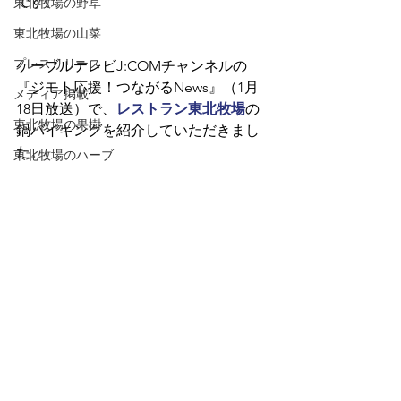
です。
東北牧場の野草
東北牧場の山菜
プレスリリース
ケーブルテレビJ:COMチャンネルの
『ジモト応援！つながるNews』（1月
メディア掲載
18日放送）で、
レストラン東北牧場
の
東北牧場の果樹
鍋バイキングを紹介していただきまし
た。
東北牧場のハーブ