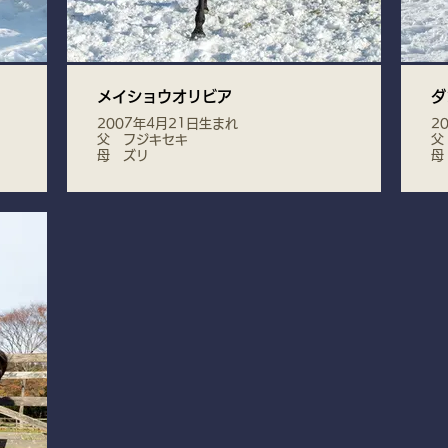
メイショウオリビア
ダ
2007年4月21日生まれ
2
父 フジキセキ
父
母 ズリ
母