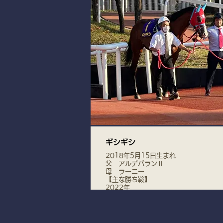
ギシギシ
2018年5月15日生まれ
父 アルデバランⅡ
母 ラーニー
【主な勝ち鞍】
2022年
習志野きらっとスプリント