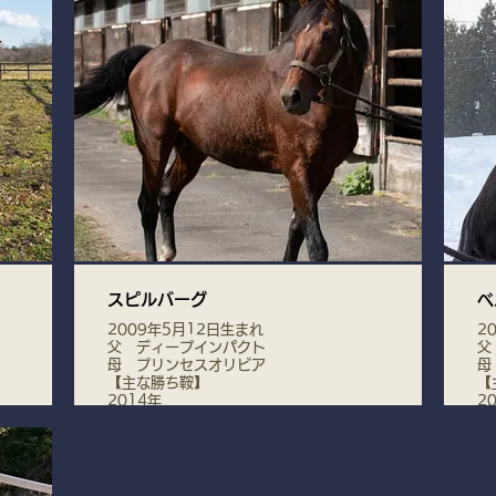
スピルバーグ
ベ
2009年5月12日生まれ
2
父 ディープインパクト
父
母 プリンセスオリビア
母
【主な勝ち鞍】
【
2014年
2
天皇賞・秋(G1)
ジ