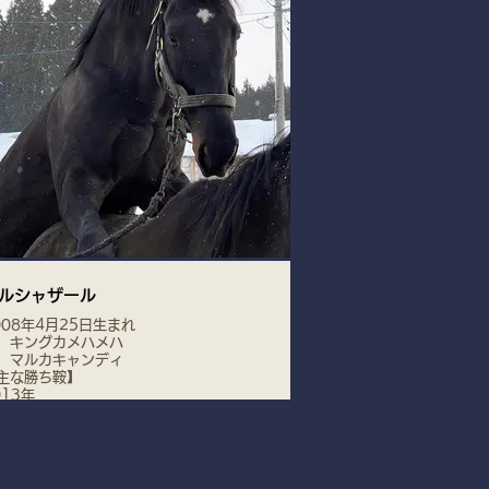
ルシャザール
008年4月25日生まれ
 キングカメハメハ
 マルカキャンディ
主な勝ち鞍】
013年
ャパンＣダート(G1)