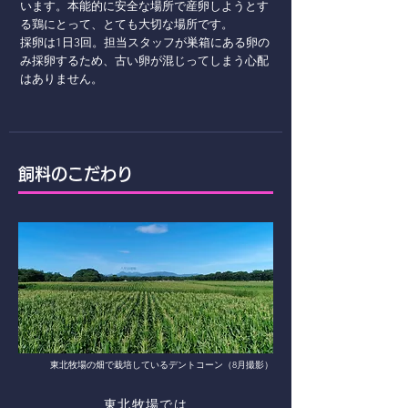
います。本能的に安全な場所で産卵しようとす
る鶏にとって、とても大切な場所です。
採卵は1日3回。担当スタッフが巣箱にある卵の
み採卵するため、古い卵が混じってしまう心配
はありません。
飼料のこだわり
東北牧場の畑で栽培しているデントコーン（8月撮影）
東北牧場では