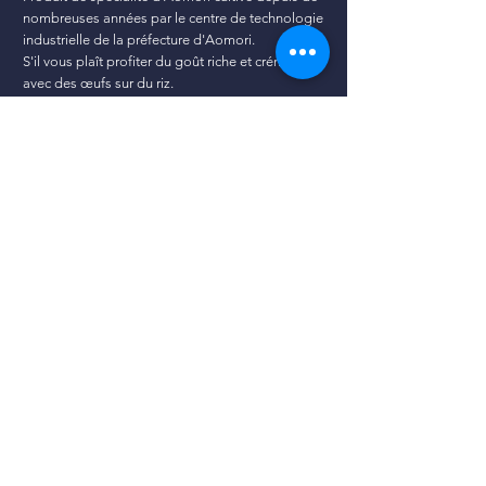
nombreuses années par le centre de technologie
industrielle de la préfecture d'Aomori.
S'il vous plaît profiter du goût riche et crémeux
avec des œufs sur du riz.
Preuve de sûreté et de sécurité
■ Grand Prix de l'Elevage (Ministère de
l'Agriculture, de la Forêt et de la Pêche
2005)
■ Le seul zéro résidu de pesticide au
monde