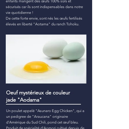
enfants mangent des œufs 100% sûrs et
sécurisés car ils sont indispensables dans notre
vie quotidienne !
De cette forte envie, sont nés les œufs fertilisés
élevés en liberté "Aotama" du ranch Tohoku.
Oeuf mystérieux de couleur
jade "Aodama"
Un poulet appelé "Asunaro Egg Chicken", qui a
un pedigree de "Araucana" originaire
d'Amérique du Sud Chili, pond cet œuf bleu.
Produit de spécialité d'Aomori cultivé depuis de