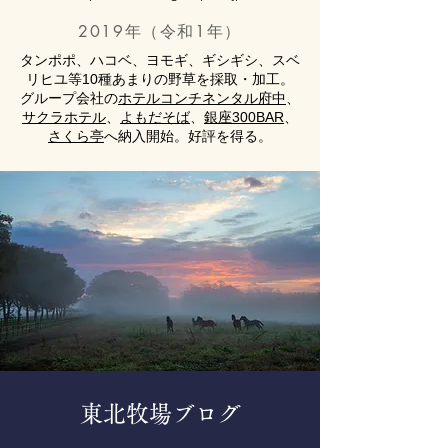
2019年（令和1年）
タンポポ、ハコベ、ヨモギ、ギシギシ、スベ
リヒユ等10種あまりの野草を採取・加工。
グループ会社の
ホテルコンチネンタル府中
、
サクラホテル
、
よもだそば
、
銀座300BAR
、
さくら亭
へ納入開始。好評を得る。
東北牧場ブログ