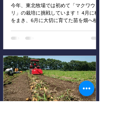
今年、東北牧場では初めて「マクワウ
リ」の栽培に挑戦しています！ 4月に種
をまき、6月に大切に育てた苗を畑へ植え
付けました。 日々の手入れを経てすくす
くと育ち、いよいよ漬物にぴったりな良
いサイズになりました！ マクワウリはお
もしろい野菜で、若いうちに早採りする
とシャキシャキとした食感が美味しい
「漬物」に向いています。 一方で、この
まま黄色く熟すまで畑でおいておくと、
まるでメロンのような甘い香りと味わい
が楽しめるんです。 今回は、漬物用にぴ
ったりのサイズで収穫！ 収穫したマクワ
ウリは、東北牧場内にある加工場ですぐ
に漬物に加工します。 美味しく仕上がっ
たら、グループ会社の「ホテルコンチネ
ンタル府中」へ出荷する予定です！ 無農
4 日前
読了時間: 4分
薬・無化学肥料の自然な味わいを、ぜひ