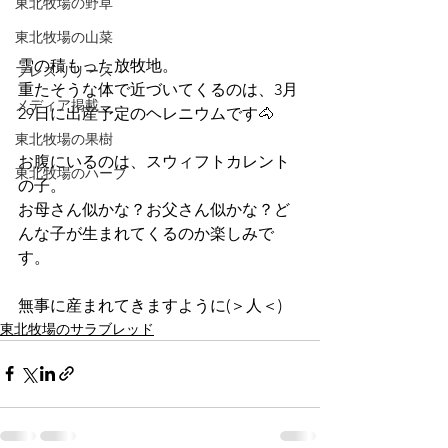
東北牧場の野草
東北牧場の山菜
雪の積もった放牧地。
プレスリリース
重たそうな体で近づいてくるのは、3月
メディア掲載
29日に出産予定のヘレニウムです🐴
東北牧場の果樹
お腹にいるのは、スウィフトカレント
東北牧場のハーブ
の子。
お母さん似かな？お父さん似かな？ど
んな子が生まれてくるのか楽しみで
す。
無事に産まれてきますように(＞人＜)
東北牧場のサラブレッド