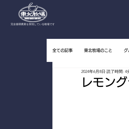
​完全循環農業を実現している牧場です
全ての記事
東北牧場のこと
グ
2024年6月8日
読了時間: 4
東北牧場の野草
東北牧場の山
レモング