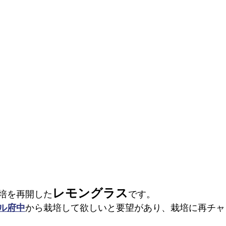
レモングラス
培を再開した
です。
ル府中
から栽培して欲しいと要望があり、栽培に再チャ