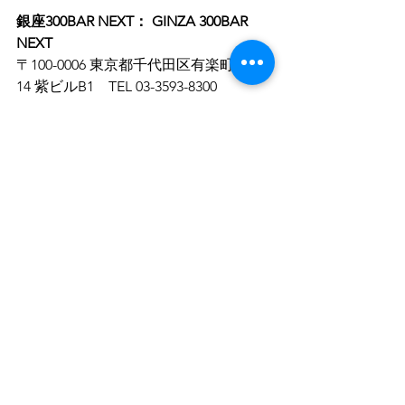
銀座300BAR NEXT： GINZA 300BAR 
NEXT
〒100-0006 東京都千代田区有楽町1-2-
14 紫ビルB1　TEL 03-3593-8300
■さくら亭： SAKURA-TEI
https://www.sakuratei.co.jp/
東京の原宿にあるデザインフェスタギ
ャラリーに隣接するお好み焼き、もん
じゃ焼き、鉄板焼き専門店。
東北牧場
から直送した野草をトッピング
 として
追加できます。
野草の種類によって変
わる味変
 をお楽しみいただけます。
〒150-0001 東京都渋谷区神宮前3-20-1　
TEL 03-3479-0039