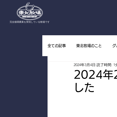
​完全循環農業を実現している牧場です
全ての記事
東北牧場のこと
グ
2024年3月4日
読了時間: 1
東北牧場の野草
東北牧場の山
2024
した