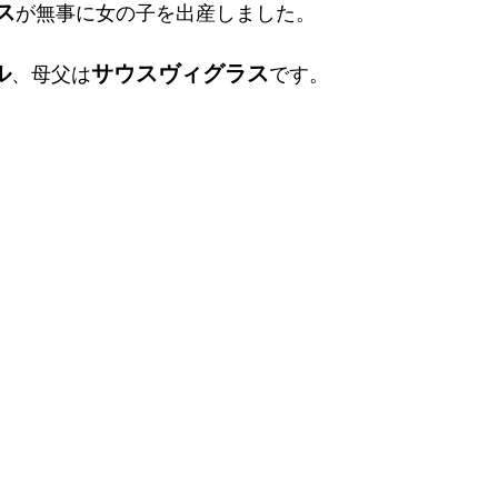
ス
が無事に女の子を出産しました。
ル
サウスヴィグラス
、母父は
です。