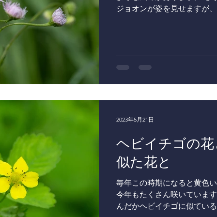
ジョオンが姿を見せますが、
固くて、食べられないことは
ないです。 ハルジオンの花
ります。...
2023年5月21日
ヘビイチゴの花
似た花と
毎年この時期になると黄色い
今年もたくさん咲いています
んだかヘビイチゴに似ている