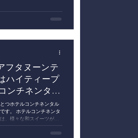
前が知りたいので、このヘビ
物を採取して事務所に持ち
アフタヌーンテ
はハイティープ
コンチネンタル
とつホテルコンチネンタル
です。 ホテルコンチネンタ
は、様々な和スイーツが楽
ーを期間限定でご提供しま
で採れる野草を使用したわら