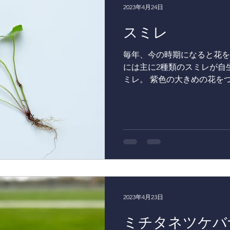
2023年4月24日
スミレ
毎年、今の時期になると花を
には主に2種類のスミレが自
ミレ。 紫色の大きめの花を
下旬から5月上旬に見ること
レ。 白い小さな花をつける
レよりも多めに生...
2023年4月23日
ミチタネツケバ