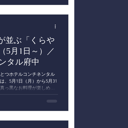
が並ぶ「くらや
（5月1日～）／
ンタル府中
とつホテルコンチネンタル
、5月1日（月）から5月31
真っ黒なお料理が楽しめる
催します。 「くらやみバイ
アパッツァや、溶岩のよう