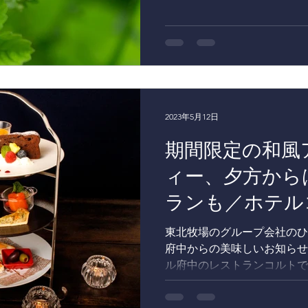
ていました。 どうしても名
イチゴとヘビイチゴに似た植
帰り、調べてみるこ...
2023年5月12日
期間限定の和風
ィー、夕方から
ランも／ホテル
府中
東北牧場のグループ会社のひ
府中からの美味しいお知らせ
ル府中のレストランコルトで
しめる和風アフタヌーンティ
す。 スイーツには東北牧場