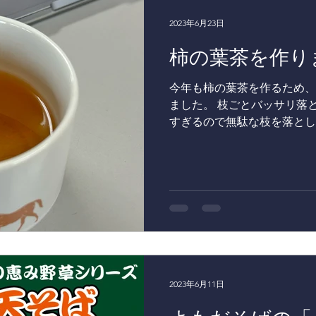
菜
プレスリリース
メディア掲載
東北牧場の果樹
2023年6月23日
柿の葉茶を作り
今年も柿の葉茶を作るため、
ました。 枝ごとバッサリ落
すぎるので無駄な枝を落とし
ーム。 ここはミーティング
ングどころじゃないですね笑..
2023年6月11日