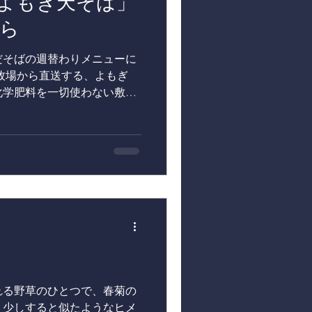
よもぎ天そば」
から
 よもだそばの週替わりメニューに
北牧場から直送する、よもぎ
化学肥料を一切使わない敷地
生えているよもぎ 採れたてを
ます。...
れる野草のひとつで、春菊の
う少しすると似たようなヒメ