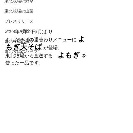
東北牧場の野草
東北牧場の山菜
プレスリリース
メディア掲載
2023年6月12日(月)より
よ
よもだそばの週替わりメニューに 
東北牧場の果樹
もぎ天そば
が登場。
東北牧場のハーブ
よもぎ 
東北牧場から直送する、
を
使った一品です。